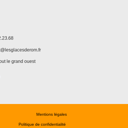
2.23.68
t@lesglacesderom.fr
out le grand ouest
Mentions légales
Politique de confidentialité